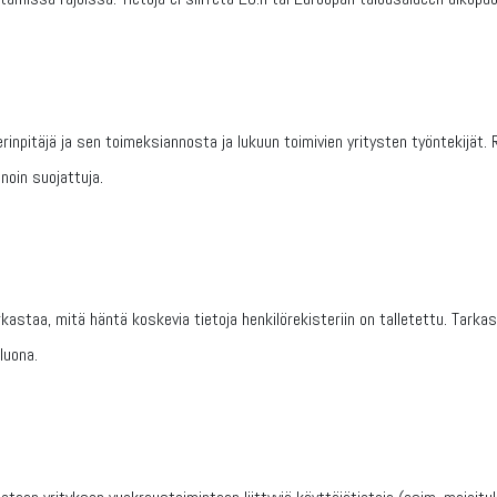
erinpitäjä ja sen toimeksiannosta ja lukuun toimivien yritysten työntekijät. 
inoin suojattuja.
rkastaa, mitä häntä koskevia tietoja henkilörekisteriin on talletettu. Tarka
 luona.