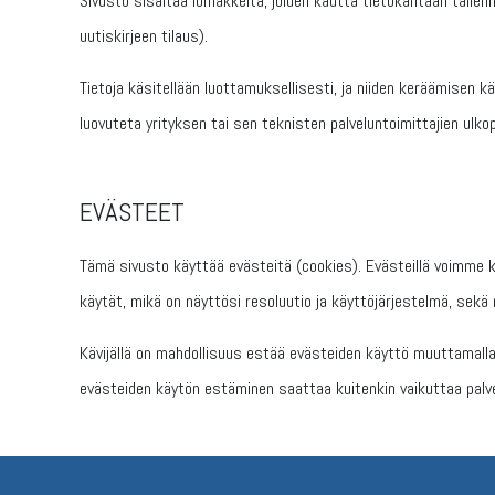
Sivusto sisältää lomakkeita, joiden kautta tietokantaan tallen
uutiskirjeen tilaus).
Tietoja käsitellään luottamuksellisesti, ja niiden keräämisen kä
luovuteta yrityksen tai sen teknisten palveluntoimittajien ulkop
EVÄSTEET
Tämä sivusto käyttää evästeitä (cookies). Evästeillä voimme ke
käytät, mikä on näyttösi resoluutio ja käyttöjärjestelmä, sekä
Kävijällä on mahdollisuus estää evästeiden käyttö muuttamalla i
evästeiden käytön estäminen saattaa kuitenkin vaikuttaa palve