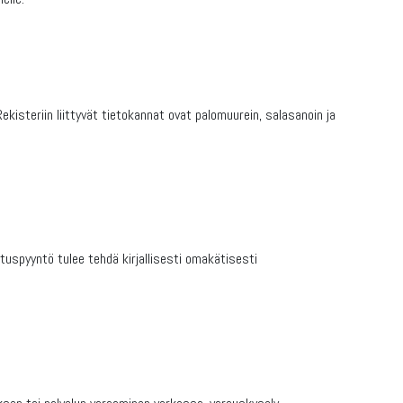
Rekisteriin liittyvät tietokannat ovat palomuurein, salasanoin ja
stuspyyntö tulee tehdä kirjallisesti omakätisesti