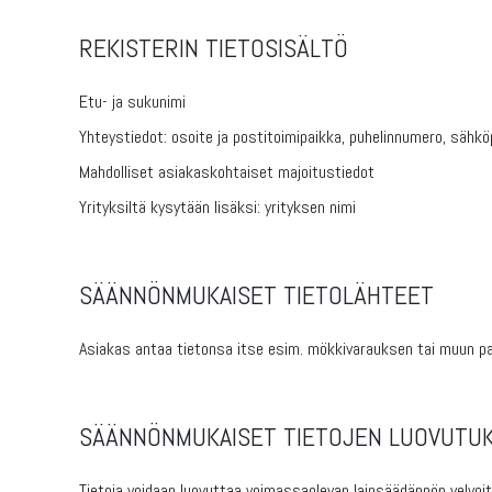
REKISTERIN TIETOSISÄLTÖ
Etu- ja sukunimi
Yhteystiedot: osoite ja postitoimipaikka, puhelinnumero, sähk
Mahdolliset asiakaskohtaiset majoitustiedot
Yrityksiltä kysytään lisäksi: yrityksen nimi
SÄÄNNÖNMUKAISET TIETOLÄHTEET
Asiakas antaa tietonsa itse esim. mökkivarauksen tai muun pa
SÄÄNNÖNMUKAISET TIETOJEN LUOVUTUK
Tietoja voidaan luovuttaa voimassaolevan lainsäädännön velvoitt