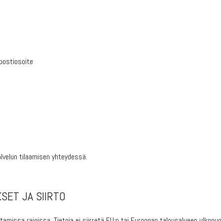
öpostiosoite
lvelun tilaamisen yhteydessä.
SET JA SIIRTO
amissa rajoissa. Tietoja ei siirretä EU:n tai Euroopan talousalueen ulkopuol