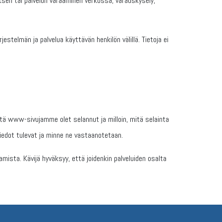
uksen tai palvelun varaaminen verkossa, varauskysely,
estelmän ja palvelua käyttävän henkilön välillä. Tietoja ei
mitä www-sivujamme olet selannut ja milloin, mitä selainta
tiedot tulevat ja minne ne vastaanotetaan.
mista. Kävijä hyväksyy, että joidenkin palveluiden osalta