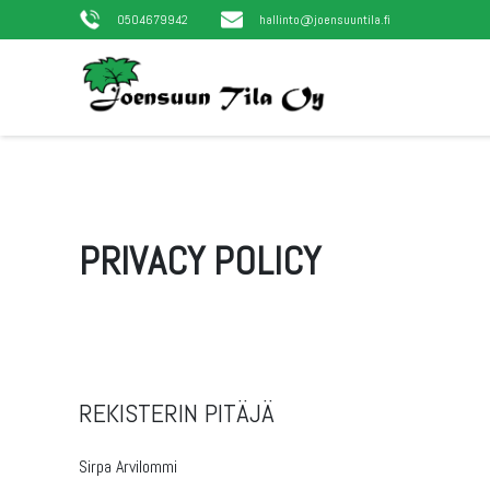
0504679942
hallinto@joensuuntila.fi
PRIVACY POLICY
REKISTERIN PITÄJÄ
Sirpa Arvilommi