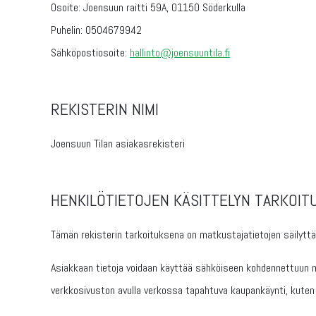
Osoite: Joensuun raitti 59A, 01150 Söderkulla
Puhelin: 0504679942
Sähköpostiosoite:
hallinto@joensuuntila.fi
REKISTERIN NIMI
Joensuun Tilan asiakasrekisteri
HENKILÖTIETOJEN KÄSITTELYN TARKOIT
Tämän rekisterin tarkoituksena on matkustajatietojen säilyttä
Asiakkaan tietoja voidaan käyttää sähköiseen kohdennettuun ma
verkkosivuston avulla verkossa tapahtuva kaupankäynti, kuten es