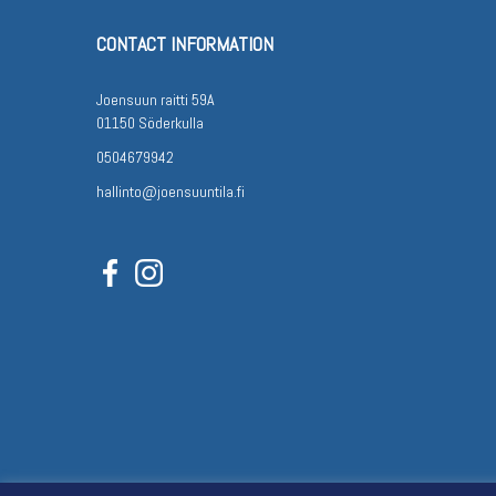
CONTACT INFORMATION
Joensuun raitti 59A
01150 Söderkulla
0504679942
hallinto@joensuuntila.fi