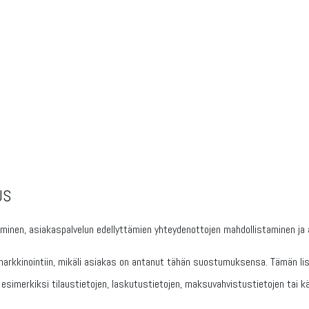
US
minen, asiakaspalvelun edellyttämien yhteydenottojen mahdollistaminen ja 
rkkinointiin, mikäli asiakas on antanut tähän suostumuksensa. Tämän lisä
imerkiksi tilaustietojen, laskutustietojen, maksuvahvistustietojen tai käsi