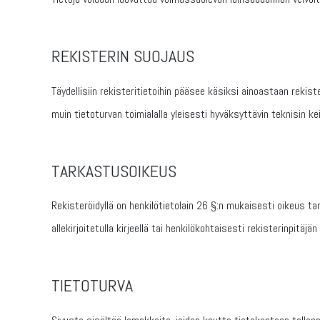
REKISTERIN SUOJAUS
Täydellisiin rekisteritietoihin pääsee käsiksi ainoastaan rekist
muin tietoturvan toimialalla yleisesti hyväksyttävin teknisin ke
TARKASTUSOIKEUS
Rekisteröidyllä on henkilötietolain 26 §:n mukaisesti oikeus ta
allekirjoitetulla kirjeellä tai henkilökohtaisesti rekisterinpitäjän
TIETOTURVA