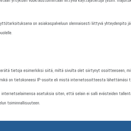
netaan yrityksen vuokraustoimintaan liittyviä käyttäjätietoja (esim. majoit
yttötarkoituksena on asiakaspalveluun olennaisesti liittyvä yhteydenpito järj
uolelle.
rätä tietoja esimerkiksi siitä, miltä sivulta olet siirtynyt osoitteeseen, 
 mikä on tietokoneesi IP-osoite eli mistä internetosoitteesta lähettämäsi 
nternetselaimensa asetuksia siten, että selain ei salli evästeiden tallenta
lun toiminnallisuuteen.